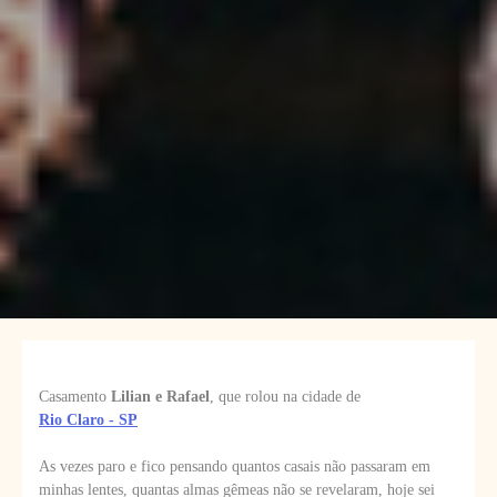
Casamento
Lilian e Rafael
, que rolou na cidade de
Rio Claro - SP
As vezes paro e fico pensando quantos casais não passaram em
minhas lentes, quantas almas gêmeas não se revelaram, hoje sei