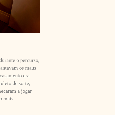
durante o percurso,
spantavam os maus
e casamento era
leto de sorte,
meçaram a jogar
io mais