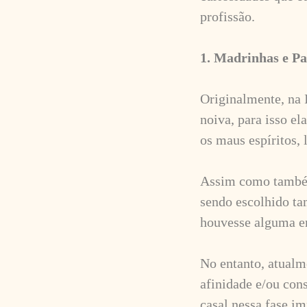
15
Curtir
profissão.
Comentar
1. Madrinhas e P
Originalmente, na I
noiva, para isso e
os maus espíritos, 
Assim como também
sendo escolhido ta
houvesse alguma e
No entanto, atualm
afinidade e/ou cons
casal nessa fase im