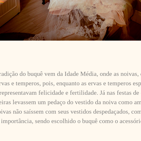
tradição do buquê vem da Idade Média, onde as noivas, 
ervas e temperos, pois, enquanto as ervas e temperos e
s representavam felicidade e fertilidade. Já nas festas d
iras levassem um pedaço do vestido da noiva como amu
oivas não saíssem com seus vestidos despedaçados, co
 importância, sendo escolhido o buquê como o acessór