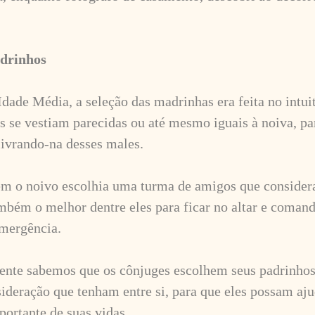
adrinhos
dade Média, a seleção das madrinhas era feita no intui
las se vestiam parecidas ou até mesmo iguais à noiva, p
livrando-na desses males.
 o noivo escolhia uma turma de amigos que considera
mbém o melhor dentre eles para ficar no altar e comand
mergência.
ente sabemos que os cônjuges escolhem seus padrinho
ideração que tenham entre si, para que eles possam ajud
portante de suas vidas.