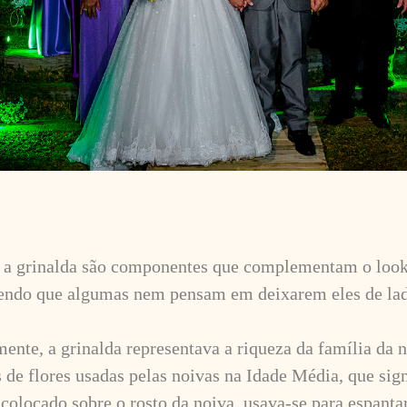
o a grinalda são componentes que complementam o look
sendo que algumas nem pensam em deixarem eles de la
ente, a grinalda representava a riqueza da família da 
s de flores usadas pelas noivas na Idade Média, que sig
 colocado sobre o rosto da noiva, usava-se para espanta