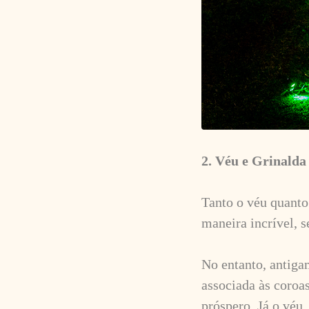
2. Véu e Grinalda
Tanto o véu quant
maneira incrível, 
No entanto, antigam
associada às coroa
próspero. Já o véu,