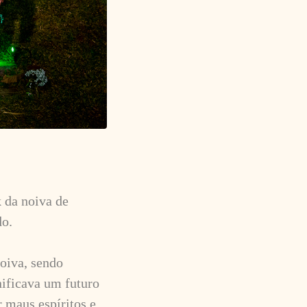
 da noiva de
do.
noiva, sendo
nificava um futuro
r maus espíritos e