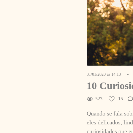
31/01/2020 às 14:13
10 Curios
523
15
Quando se fala sob
eles delicados, lin
curiosidades que e