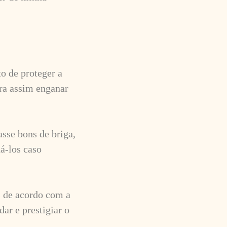
to de proteger a
ara assim enganar
sse bons de briga,
á-los caso
s de acordo com a
ar e prestigiar o